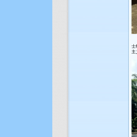
支
士
主