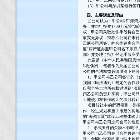
（2）甲、乙两公司签订的《合
（3）甲公司与深圳某银行签
四、主要观点及理由
乙公司认为：甲公司将“海鸿大
务，并自行投资1700万元将“
权，甲公司采取欺诈手段将自己
事实无异议，辩称乙公司在未付
乙两公司所签订的合作建房合同
厦”房产证办至甲公司名下系双
同》并办理了抵押登记手续应
此案是《中华人民共和国房地
纠纷案件，笔者作为此案乙公司
公司的合法权益必须厘清下列各
1、甲公司与乙公司签订的《合
我国《民法通则》规定的合作联
仅完全将土地所有权过渡到“项
归乙公司负责并享有，甲公司只
土地使用权有偿转让的项目转让
项目转让中的所谓项目：是指
作，经过规划和施工报建的房地
的“海鸿大厦”建设工程整体转
甲公司与乙公司之间合同的性质
2、形式要件的欠缺不影响甲
甲公司与乙公司在《合作兴建“
款，合同中没有约定办理土地使