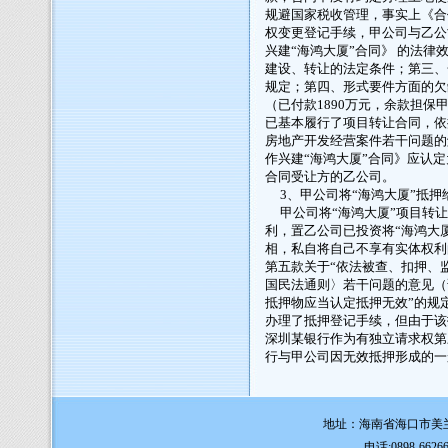
规避国家税收管理，事实上《合
权变更登记手续，甲公司与乙公
兴建“海鸿大厦”合同》 的法
建设、转让的法定条件；第三、
规定；第四、形式要件方面的欠
（已付款1890万元，余款担保
已基本履行了项目转让合同，依
房地产开发经营案件若干问题的
作兴建“海鸿大厦”合同》应认
合同受让方的乙公司。
3、甲公司将“海鸿大厦”抵押
甲公司将“海鸿大厦”项目转让
利，置乙公司已投资将“海鸿大
相，私自将自己不享有实体权利
第五款关于“依法被查、扣押、
国民法通则〉若干问题的意见（
抵押物应当认定抵押无效”的规
办理了抵押登记手续，但由于该
深圳某银行作为有独立请求权第
行与甲公司因无效抵押形成的一
案件代理
地址：海南省海口市美兰
电话:0898-6626