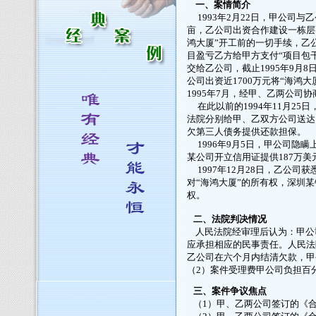
一、案情简介
1993年2月22日，甲公司与
亩，乙公司出资合作建设一栋层高
鸿大厦”开工前的一切手续，乙
目盈亏乙方给甲方支付“项目包干
交给乙公司，截止1995年9月8
公司出资近1700万元将“海鸿
1995年7月，经甲、乙两公司
在此以前的1994年11月25
法院分别给甲、乙双方公司送达
欠第三人债务提供还款担保。
1996年9月5日，甲公司隐
某公司开立信用证提供187万
1997年12月28日，乙公司
对“海鸿大厦”的所有权，深圳
权。
二、法院判决情况
人民法院经审理后认为：甲公司
应承担相应的民事责任。人民法
乙公司在六个月内结清欠款，甲
（2）案件受理费甲公司负担百
三、案件争议焦点
（1）甲、乙两公司签订的《合